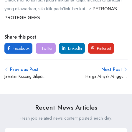
yang ditawarkan, sila klik pada‘link’ berikut –>
PETRONAS
PROTEGE-GEES
Share this post
Facebook
Twitter
LinkedIn
Pinterest
Previous Post
Next Post
Jawatan Kosong Bilqisti
Harga Minyak Mingguan
Offshore Sdn Bhd
Terkini (28 September 2019
– 04 Oktober 2019)
Recent News Articles
Fresh job related news content posted each day.