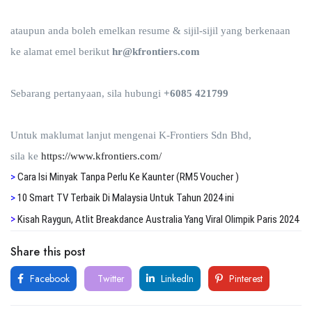
ataupun anda boleh emelkan resume & sijil-sijil yang berkenaan
ke alamat emel berikut
hr@kfrontiers.com
Sebarang pertanyaan, sila hubungi
+6085 421799
Untuk maklumat lanjut mengenai K-Frontiers Sdn Bhd,
sila ke
https://www.kfrontiers.com/
>
Cara Isi Minyak Tanpa Perlu Ke Kaunter (RM5 Voucher )
>
1
0 Smart TV Terbaik Di Malaysia Untuk Tahun 2024 ini
>
Kisah Raygun, Atlit Breakdance Australia Yang Viral Olimpik Paris 2024
Share this post
Facebook
Twitter
LinkedIn
Pinterest