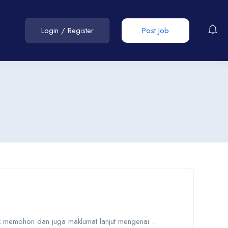
Login
/
Register
Post Job
uk memohon dan juga maklumat lanjut mengenai ...