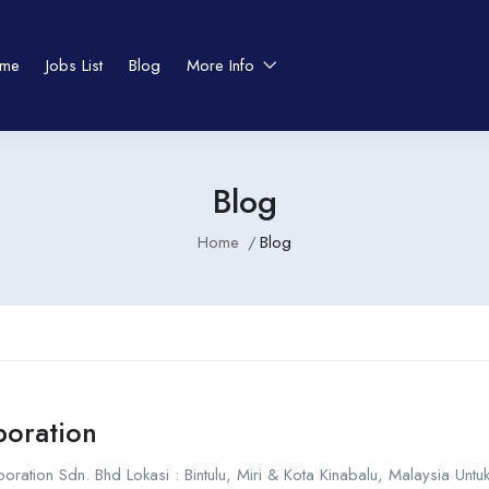
me
Jobs List
Blog
More Info
Blog
Home
Blog
poration
oration Sdn. Bhd Lokasi : Bintulu, Miri & Kota Kinabalu, Malaysia Unt