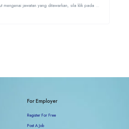
t mengenai jawatan yang ditawarkan, sila klik pada ...
For Employer
Register For Free
Post A Job